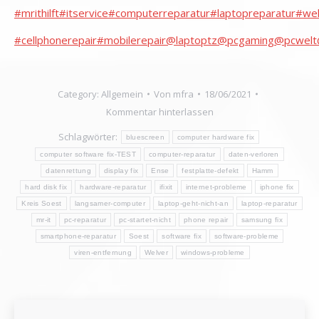
#mrithilft
#itservice
#computerreparatur
#laptopreparatur
#wel
#cellphonerepair
#mobilerepair
@laptoptz
@pcgaming
@pcwelt
Category:
Allgemein
Von
mfra
18/06/2021
Kommentar hinterlassen
Schlagwörter:
bluescreen
computer hardware fix
computer software fix-TEST
computer-reparatur
daten-verloren
datenrettung
display fix
Ense
festplatte-defekt
Hamm
hard disk fix
hardware-reparatur
ifixit
internet-probleme
iphone fix
Kreis Soest
langsamer-computer
laptop-geht-nicht-an
laptop-reparatur
mr-it
pc-reparatur
pc-startet-nicht
phone repair
samsung fix
smartphone-reparatur
Soest
software fix
software-probleme
viren-entfernung
Welver
windows-probleme