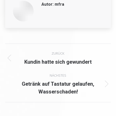
Autor:
mfra
Kommentarnavigation
ZURÜCK
Vorheriger
Kundin hatte sich gewundert
Beitrag:
NÄCHSTES
Getränk auf Tastatur gelaufen,
Nächster
Wasserschaden!
Beitrag: