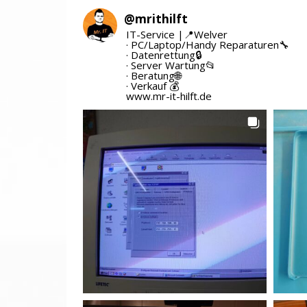
@
mrithilft
IT-Service |📍Welver
· PC/Laptop/Handy Reparaturen🔧
· Datenrettung🔒
· Server Wartung📂
· Beratung🌐
· Verkauf 💰
www.mr-it-hilft.de