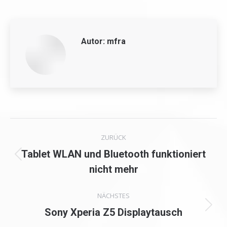
Autor:
mfra
Kommentarnavigation
ZURÜCK
Tablet WLAN und Bluetooth funktioniert
Vorheriger
nicht mehr
Beitrag:
NÄCHSTES
Nächster
Sony Xperia Z5 Displaytausch
Beitrag: