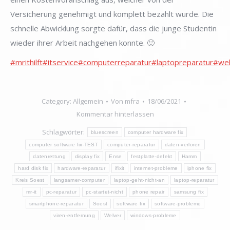
Versicherung genehmigt und komplett bezahlt wurde. Die
schnelle Abwicklung sorgte dafür, dass die junge Studentin
wieder ihrer Arbeit nachgehen konnte. 🙂
#mrithilft
#itservice
#computerreparatur
#laptopreparatur
#wel
Category:
Allgemein
Von
mfra
18/06/2021
Kommentar hinterlassen
Schlagwörter:
bluescreen
computer hardware fix
computer software fix-TEST
computer-reparatur
daten-verloren
datenrettung
display fix
Ense
festplatte-defekt
Hamm
hard disk fix
hardware-reparatur
ifixit
internet-probleme
iphone fix
Kreis Soest
langsamer-computer
laptop-geht-nicht-an
laptop-reparatur
mr-it
pc-reparatur
pc-startet-nicht
phone repair
samsung fix
smartphone-reparatur
Soest
software fix
software-probleme
viren-entfernung
Welver
windows-probleme