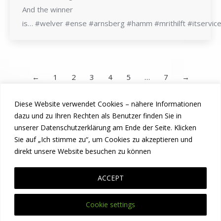
And the winner
is… #welver #ense #arnsberg #hamm #mrithilft #itservi
←
1
2
3
4
5
…
7
→
Diese Website verwendet Cookies – nähere Informationen
dazu und zu Ihren Rechten als Benutzer finden Sie in
unserer Datenschutzerklärung am Ende der Seite. Klicken
Sie auf „Ich stimme zu“, um Cookies zu akzeptieren und
direkt unsere Website besuchen zu können
ACCEPT
Cookie settings
© Mr. IT 2010-2025. All rights reserved.