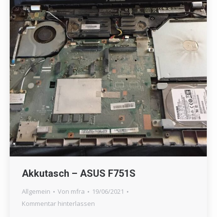
Akkutasch – ASUS F751S
Allgemein
Von
mfra
19/06/2021
Kommentar hinterlassen