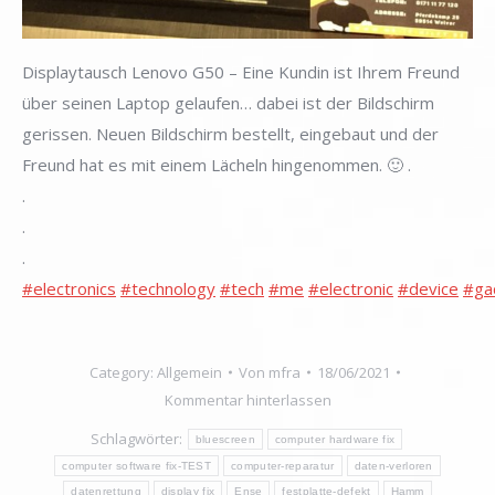
Displaytausch Lenovo G50 – Eine Kundin ist Ihrem Freund
über seinen Laptop gelaufen… dabei ist der Bildschirm
gerissen. Neuen Bildschirm bestellt, eingebaut und der
Freund hat es mit einem Lächeln hingenommen. 🙂 .
.
.
.
#electronics
#technology
#tech
#me
#electronic
#device
#ga
Category:
Allgemein
Von
mfra
18/06/2021
Kommentar hinterlassen
Schlagwörter:
bluescreen
computer hardware fix
computer software fix-TEST
computer-reparatur
daten-verloren
datenrettung
display fix
Ense
festplatte-defekt
Hamm