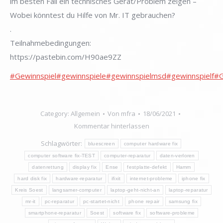
im besten Fall ein technisches Gerät/Problem zeigen –
Wobei könntest du Hilfe von Mr. IT gebrauchen?
.
Teilnahmebedingungen:
https://pastebin.com/H90ae9ZZ
#Gewinnspiel
#gewinnspiele
#gewinnspielmsd
#gewinnspielf
#G
Category:
Allgemein
Von
mfra
18/06/2021
Kommentar hinterlassen
Schlagwörter:
bluescreen
computer hardware fix
computer software fix-TEST
computer-reparatur
daten-verloren
datenrettung
display fix
Ense
festplatte-defekt
Hamm
hard disk fix
hardware-reparatur
ifixit
internet-probleme
iphone fix
Kreis Soest
langsamer-computer
laptop-geht-nicht-an
laptop-reparatur
mr-it
pc-reparatur
pc-startet-nicht
phone repair
samsung fix
smartphone-reparatur
Soest
software fix
software-probleme