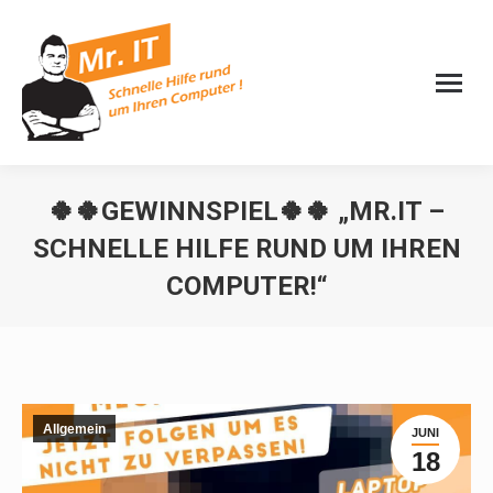
🍀🍀GEWINNSPIEL🍀🍀 „MR.IT –
SCHNELLE HILFE RUND UM IHREN
COMPUTER!“
Sie befinden sich hier:
Allgemein
JUNI
18