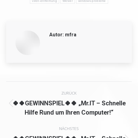
viren-entfernung
Welver
windows-probleme
Autor:
mfra
Kommentarnavigation
ZURÜCK
🍀🍀GEWINNSPIEL🍀🍀 „Mr.IT – Schnelle
Vorheriger
Hilfe Rund um Ihren Computer!“
Beitrag:
NÄCHSTES