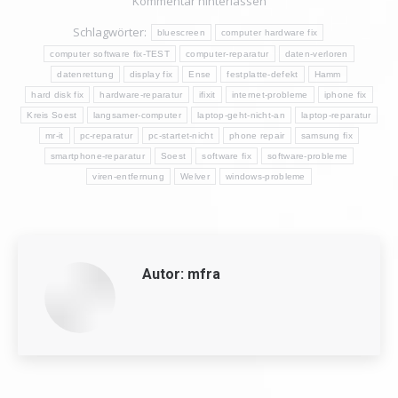
Kommentar hinterlassen
Schlagwörter:
bluescreen
computer hardware fix
computer software fix-TEST
computer-reparatur
daten-verloren
datenrettung
display fix
Ense
festplatte-defekt
Hamm
hard disk fix
hardware-reparatur
ifixit
internet-probleme
iphone fix
Kreis Soest
langsamer-computer
laptop-geht-nicht-an
laptop-reparatur
mr-it
pc-reparatur
pc-startet-nicht
phone repair
samsung fix
smartphone-reparatur
Soest
software fix
software-probleme
viren-entfernung
Welver
windows-probleme
Autor:
mfra