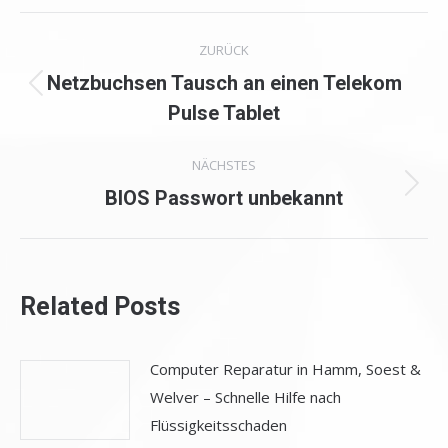
Kommentarnavigation
ZURÜCK
Netzbuchsen Tausch an einen Telekom
Vorheriger
Pulse Tablet
Beitrag:
NÄCHSTES
Nächster
BIOS Passwort unbekannt
Beitrag:
Related Posts
Computer Reparatur in Hamm, Soest &
Welver – Schnelle Hilfe nach
Flüssigkeitsschaden