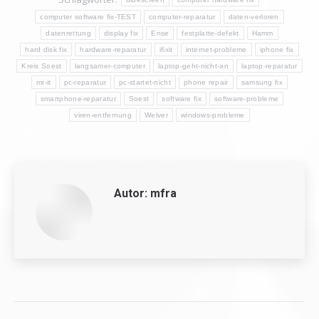
computer software fix-TEST
computer-reparatur
daten-verloren
datenrettung
display fix
Ense
festplatte-defekt
Hamm
hard disk fix
hardware-reparatur
ifixit
internet-probleme
iphone fix
Kreis Soest
langsamer-computer
laptop-geht-nicht-an
laptop-reparatur
mr-it
pc-reparatur
pc-startet-nicht
phone repair
samsung fix
smartphone-reparatur
Soest
software fix
software-probleme
viren-entfernung
Welver
windows-probleme
Autor:
mfra
Kommentarnavigation