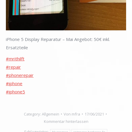
iPhone 5 Display Reparatur – Mai Angebot: 50€ inkl.
Ersatzteile
#mrithilft
#repair
#phonerepair
#iphone
#iphone5
Category:
Allgemein
Von
mfra
17/06/2021
Kommentar hinterlassen
Schlagwörter:
bluescreen
computer hardware fix