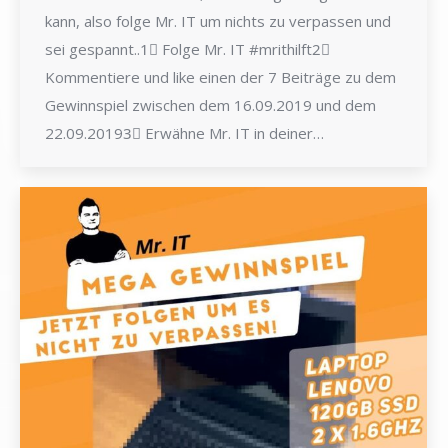
kann, also folge Mr. IT um nichts zu verpassen und
sei gespannt..1⃣ Folge Mr. IT #mrithilft2⃣
Kommentiere und like einen der 7 Beiträge zu dem
Gewinnspiel zwischen dem 16.09.2019 und dem
22.09.20193⃣ Erwähne Mr. IT in deiner…