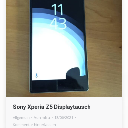
Sony Xperia Z5 Displaytausch
Allgemein
Von
mfra
18/06/2021
Kommentar hinterlassen