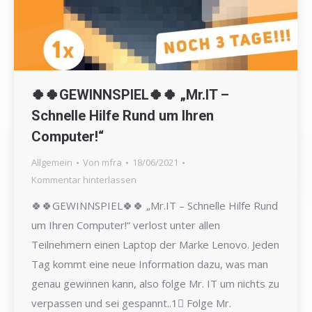
🍀🍀GEWINNSPIEL🍀🍀 „Mr.IT –
Schnelle Hilfe Rund um Ihren
Computer!“
Allgemein
Von
mfra
18/06/2021
Kommentar hinterlassen
🍀🍀GEWINNSPIEL🍀🍀 „Mr.IT – Schnelle Hilfe Rund
um Ihren Computer!“ verlost unter allen
Teilnehmern einen Laptop der Marke Lenovo. Jeden
Tag kommt eine neue Information dazu, was man
genau gewinnen kann, also folge Mr. IT um nichts zu
verpassen und sei gespannt..1⃣ Folge Mr.