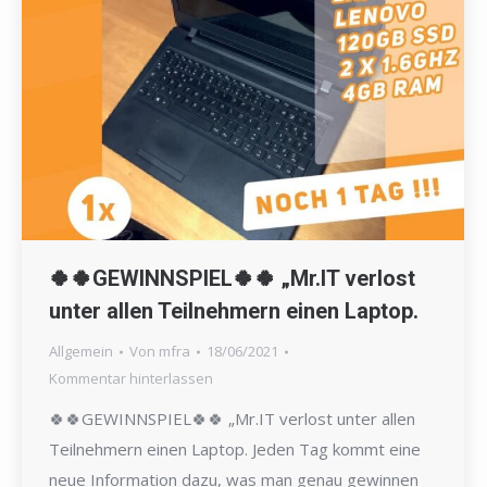
🍀🍀GEWINNSPIEL🍀🍀 „Mr.IT verlost
unter allen Teilnehmern einen Laptop.
Allgemein
Von
mfra
18/06/2021
Kommentar hinterlassen
🍀🍀GEWINNSPIEL🍀🍀 „Mr.IT verlost unter allen
Teilnehmern einen Laptop. Jeden Tag kommt eine
neue Information dazu, was man genau gewinnen